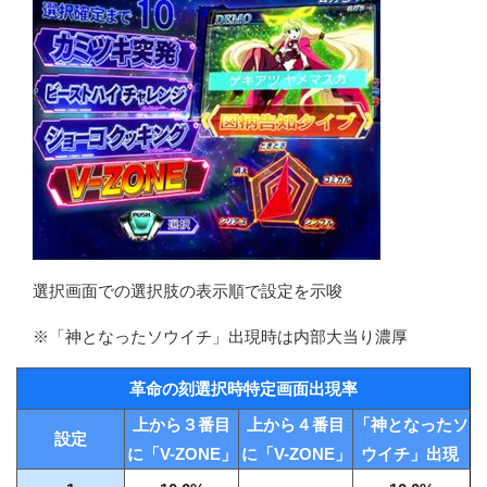
選択画面での選択肢の表示順で設定を示唆
※「神となったソウイチ」出現時は内部大当り濃厚
革命の刻選択時特定画面出現率
上から３番目
上から４番目
「神となったソ
設定
に「V-ZONE」
に「V-ZONE」
ウイチ」出現