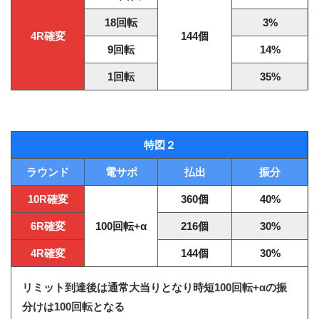
18回転
3%
4R確変
144個
9回転
14%
1回転
35%
特図２
ラウンド
電サポ
払出
振分
10R確変
360個
40%
6R確変
100回転+α
216個
30%
4R確変
144個
30%
リミット到達後は通常大当りとなり時短100回転+αの振
分けは100回転となる