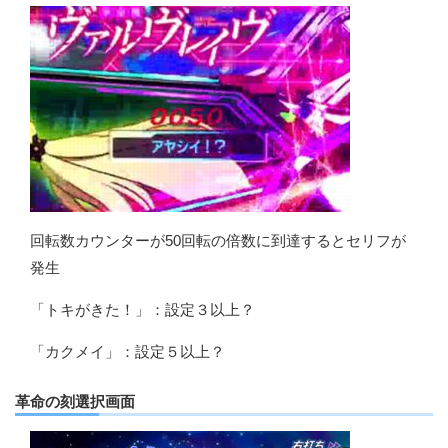
回転数カウンターが50回転の倍数に到達するとセリフが
発生
「トキがきた！」：設定３以上？
「カクメイ」：設定５以上？
革命の刻選択画面