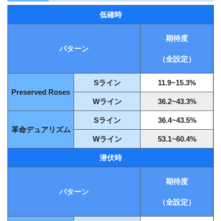
低確時
期待度
パターン
（全設定）
Sライン
11.9~15.3%
Preserved Roses
Wライン
36.2~43.3%
Sライン
36.4~43.5%
革命デュアリズム
Wライン
53.1~60.4%
潜伏時
期待度
パターン
（全設定）