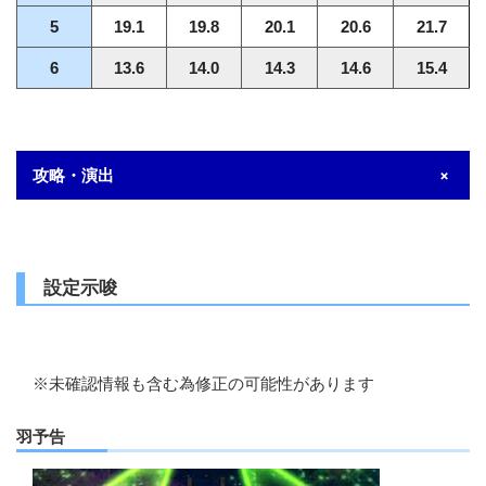
5
19.1
19.8
20.1
20.6
21.7
6
13.6
14.0
14.3
14.6
15.4
攻略・演出
設定示唆
※未確認情報も含む為修正の可能性があります
羽予告