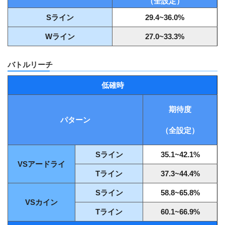
（全設定）
Sライン
29.4~36.0%
Wライン
27.0~33.3%
バトルリーチ
低確時
期待度
パターン
（全設定）
Sライン
35.1~42.1%
VSアードライ
Tライン
37.3~44.4%
Sライン
58.8~65.8%
VSカイン
Tライン
60.1~66.9%