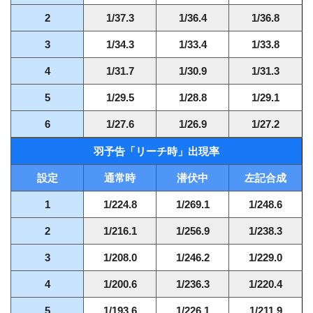
2
1/37.3
1/36.4
1/36.8
3
1/34.3
1/33.4
1/33.8
4
1/31.7
1/30.9
1/31.3
5
1/29.5
1/28.8
1/29.1
6
1/27.6
1/26.9
1/27.2
羽予告「リーチ時」出現率
設定
通常時
潜伏中
左記合成
1
1/224.8
1/269.1
1/248.6
2
1/216.1
1/256.9
1/238.3
3
1/208.0
1/246.2
1/229.0
4
1/200.6
1/236.3
1/220.4
5
1/193.6
1/226.1
1/211.9