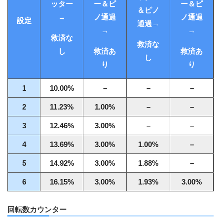
ッター
ー＆ピ
ー＆ピ
＆ピノ
→
ノ通過
ノ通過
設定
通過→
→
→
救済な
救済な
し
救済あ
救済あ
し
り
り
1
10.00%
–
–
–
2
11.23%
1.00%
–
–
3
12.46%
3.00%
–
–
4
13.69%
3.00%
1.00%
–
5
14.92%
3.00%
1.88%
–
6
16.15%
3.00%
1.93%
3.00%
回転数カウンター