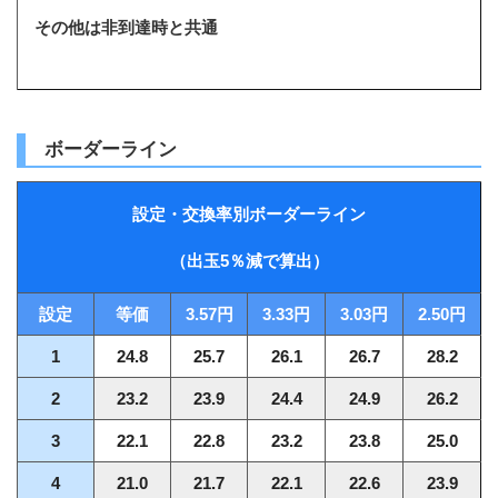
その他は非到達時と共通
ボーダーライン
設定・交換率別ボーダーライン
（出玉5％減で算出）
設定
等価
3.57円
3.33円
3.03円
2.50円
1
24.8
25.7
26.1
26.7
28.2
2
23.2
23.9
24.4
24.9
26.2
3
22.1
22.8
23.2
23.8
25.0
4
21.0
21.7
22.1
22.6
23.9