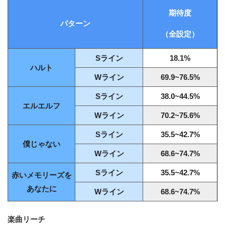
期待度
パターン
（全設定）
Sライン
18.1%
ハルト
Wライン
69.9~76.5%
Sライン
38.0~44.5%
エルエルフ
Wライン
70.2~75.6%
Sライン
35.5~42.7%
僕じゃない
Wライン
68.6~74.7%
Sライン
35.5~42.7%
赤いメモリーズを
あなたに
Wライン
68.6~74.7%
楽曲リーチ