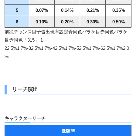
5
0.07%
0.14%
0.21%
0.35%
6
0.10%
0.20%
0.30%
0.50%
前兆チャンス目予告出現率設定青同色バラケ目赤同色バラケ
目赤同色「315」 1—
22.5%1.7%-32.5%1.7%-42.5%1.7%-52.5%1.7%-62.5%1.7%2.0
%
リーチ演出
キャラクターリーチ
低確時