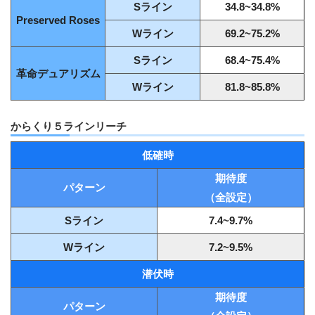
Sライン
34.8~34.8%
Preserved Roses
Wライン
69.2~75.2%
Sライン
68.4~75.4%
革命デュアリズム
Wライン
81.8~85.8%
からくり５ラインリーチ
低確時
期待度
パターン
（全設定）
Sライン
7.4~9.7%
Wライン
7.2~9.5%
潜伏時
期待度
パターン