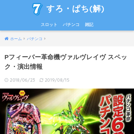
すろ・ぱち(解)
スロット
パチンコ
雑記
ホーム
パチンコ
Pフィーバー革命機ヴァルヴレイヴ スペッ
ク・演出情報
2018/06/23
2019/08/15