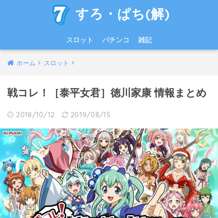
すろ・ぱち(解)
スロット
パチンコ
雑記
ホーム
スロット
戦コレ！［泰平女君］徳川家康 情報まとめ
2018/10/12
2019/08/15