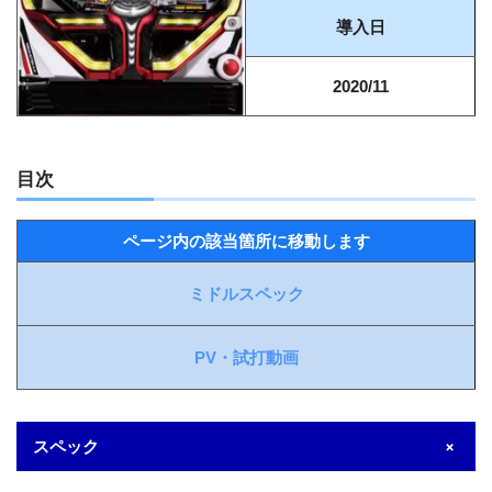
導入日
2020/11
目次
ページ内の該当箇所に移動します
ミドルスペック
PV・試打動画
スペック