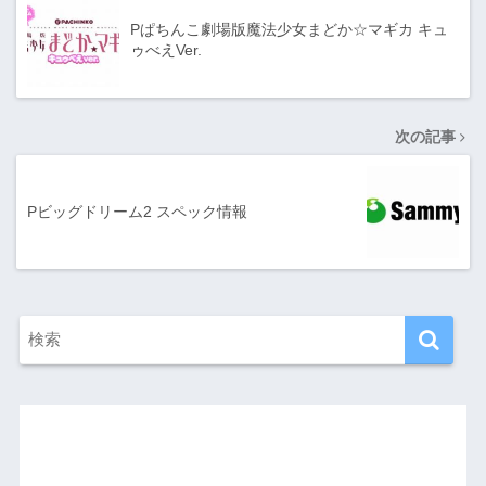
Pぱちんこ劇場版魔法少女まどか☆マギカ キュ
ゥべえVer.
次の記事
Pビッグドリーム2 スペック情報