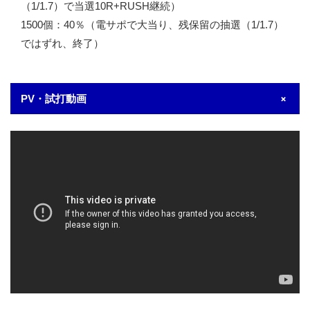
（1/1.7）で当選10R+RUSH継続）
1500個：40％（電サポで大当り、残保留の抽選（1/1.7）
ではずれ、終了）
PV・試打動画