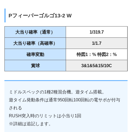
Pフィーバーゴルゴ13-2 W
大当り確率（通常）
1/319.7
大当り確率（高確率）
1/1.7
確率変動
特図1：% 特図2：%
賞球
3&1&5&15/10C
ミドルスペックの1種2種混合機。遊タイム搭載。
遊タイム発動条件は通常950回転100回転の電サポが付与
される
RUSH突入時のリミットは小当り1回
※詳細は追記します。