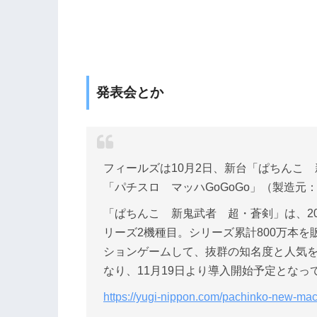
発表会とか
フィールズは10月2日、新台「ぱちんこ
「パチスロ マッハGoGoGo」（製造
「ぱちんこ 新鬼武者 超・蒼剣」は、2
リーズ2機種目。シリーズ累計800万本
ションゲームして、抜群の知名度と人気
なり、11月19日より導入開始予定となっ
https://yugi-nippon.com/pachinko-new-mac