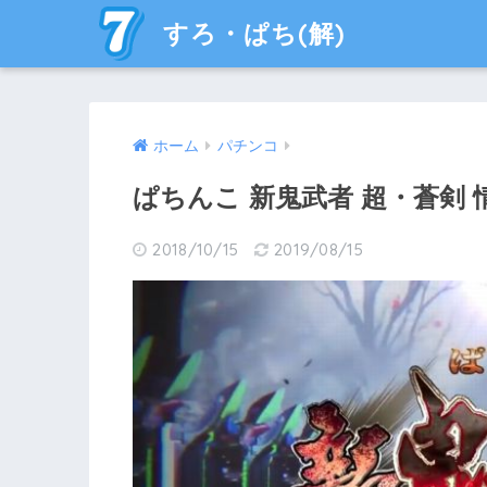
すろ・ぱち(解)
ホーム
パチンコ
ぱちんこ 新鬼武者 超・蒼剣
2018/10/15
2019/08/15