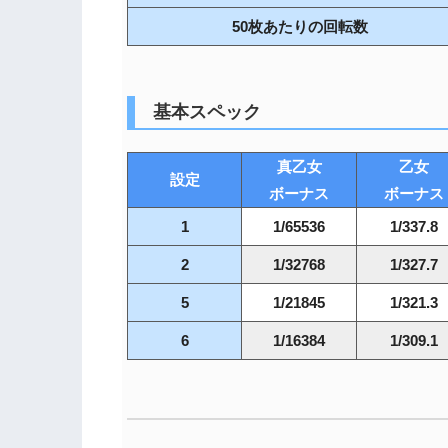
50枚あたりの回転数
基本スペック
真乙女
乙女
設定
ボーナス
ボーナス
1
1/65536
1/337.8
2
1/32768
1/327.7
5
1/21845
1/321.3
6
1/16384
1/309.1